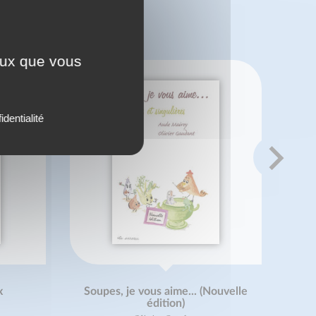
 ?
ceux que vous
identialité
x
Soupes, je vous aime... (Nouvelle
édition)