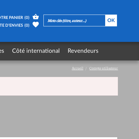
TRE PANIER
(
0
)
TE D’ENVIES
(
0
)
es
Côté international
Revendeurs
Accueil
Compte utilisateur