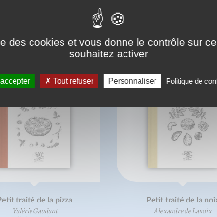
ONNAISSEZ-VOUS AUSSI
ise des cookies et vous donne le contrôle sur 
souhaitez activer
 accepter
Tout refuser
Personnaliser
Politique de conf
etit traité de la pizza
Petit traité de la noi
Valérie Gaudant
Alexandre de Lanoix