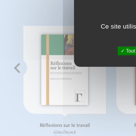
C
Ce site util
Tout
Réflexions sur le travail
P
Giles Decock