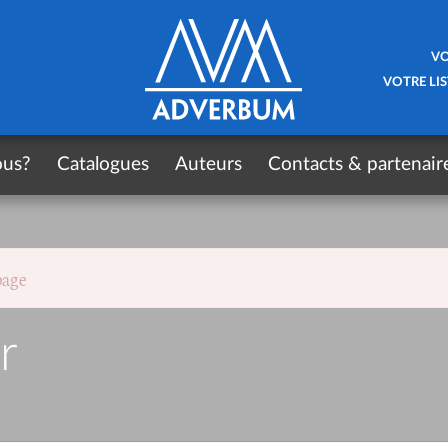
VO
VOTRE LIS
ous?
Catalogues
Auteurs
Contacts & partenair
page
r