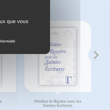
 ?
ceux que vous
identialité
a
Méditer le Rosaire avec les
Saintes Écritures