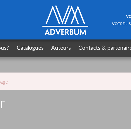
VO
VOTRE LIS
ous?
Catalogues
Auteurs
Contacts & partenair
page
r