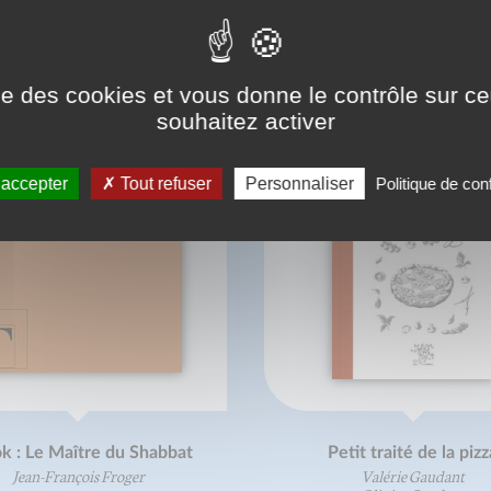
ONNAISSEZ-VOUS AUSSI
ise des cookies et vous donne le contrôle sur 
souhaitez activer
 accepter
Tout refuser
Personnaliser
Politique de conf
k : Le Maître du Shabbat
Petit traité de la pizz
Jean-François Froger
Valérie Gaudant