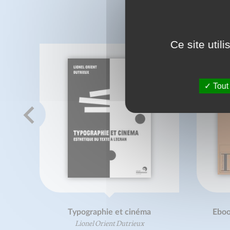
C
Ce site util
Tout
Typographie et cinéma
Eboo
Lionel Orient Dutrieux