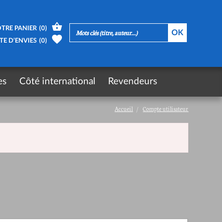
TRE PANIER
(
0
)
TE D’ENVIES
(
0
)
es
Côté international
Revendeurs
Accueil
Compte utilisateur