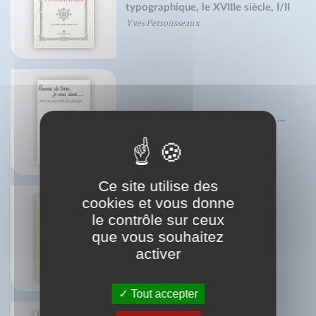
typographique, le XVIIIe siècle, I/II
Yves Perrousseaux
Pommes de terre, je vous aime ...
Daniel Pierre
Ce site utilise des
cookies et vous donne
le contrôle sur ceux
que vous souhaitez
Petit traité du camembert
Pierre-Brice Lebrun
activer
Tout accepter