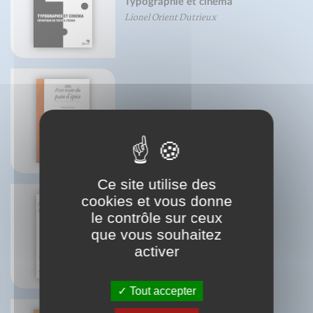
Typographie et cinéma
Lionel Orient Dutrieux
Petit traité du pain d'épice
Mireille Gayet
Ce site utilise des
cookies et vous donne
le contrôle sur ceux
Pâtes, je vous aime....
que vous souhaitez
Line De Smet
activer
Olivier Gaudant
Tout accepter