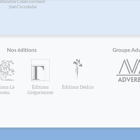
Blandine Calais-Germain
José Curraladas
Nos éditions
Groupe Ad
ions Le
Éditions
Éditions DésIris
ureau
Grégoriennes