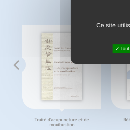
C
Ce site util
Tout
Traité d'acupuncture et de
Réé
moxibustion