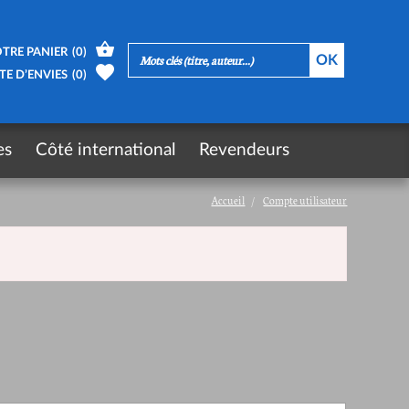
TRE PANIER
(
0
)
TE D’ENVIES
(
0
)
es
Côté international
Revendeurs
Accueil
Compte utilisateur