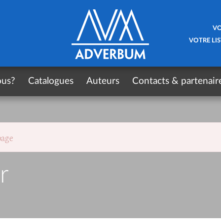
VO
VOTRE LIS
ous?
Catalogues
Auteurs
Contacts & partenair
page
r