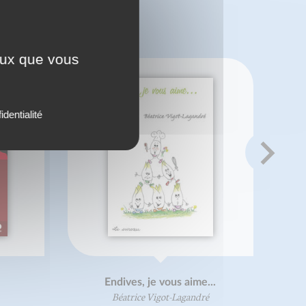
 ?
ceux que vous
identialité
Endives, je vous aime...
Béatrice Vigot-Lagandré