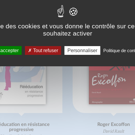
ONNAISSEZ-VOUS AUSSI
ise des cookies et vous donne le contrôle sur 
souhaitez activer
 accepter
Tout refuser
Personnaliser
Politique de conf
ducation en résistance
Roger Excoffon
progressive
David Rault