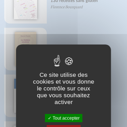
130 recettes sans gluten
Florence Bourquard
Le théâtre amateur
Maurice Chevaly
Ce site utilise des
cookies et vous donne
le contrôle sur ceux
que vous souhaitez
La drachme perdue
Michel Fromaget
activer
Tout accepter