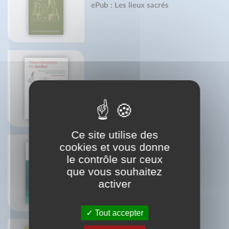
ePub : Les lieux sacrés
Trésors alimentaires des Andes
Dr. G. Guillaume
Ce site utilise des
cookies et vous donne
le contrôle sur ceux
que vous souhaitez
Nager en apnée
Luc Collard
activer
Tout accepter