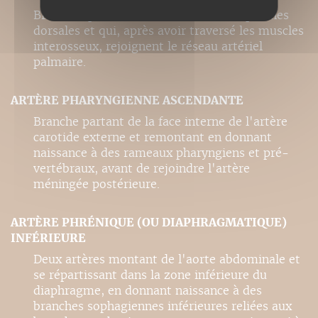
Branches partant des artères métacarpiennes
dorsales et qui, après avoir traversé les muscles
interosseux, rejoignent le réseau artériel
palmaire.
ARTÈRE PHARYNGIENNE ASCENDANTE
Branche partant de la face interne de l'artère
carotide externe et remontant en donnant
naissance à des rameaux pharyngiens et pré-
vertébraux, avant de rejoindre l'artère
méningée postérieure.
ARTÈRE PHRÉNIQUE (OU DIAPHRAGMATIQUE)
INFÉRIEURE
Deux artères montant de l'aorte abdominale et
se répartissant dans la zone inférieure du
diaphragme, en donnant naissance à des
branches sophagiennes inférieures reliées aux