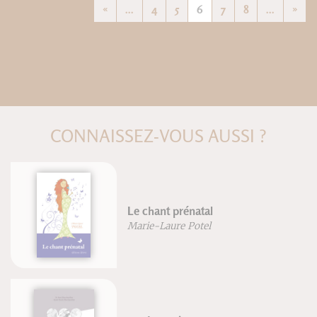
«
...
4
5
6
7
8
...
»
CONNAISSEZ-VOUS AUSSI ?
Le chant prénatal
Marie-Laure Potel