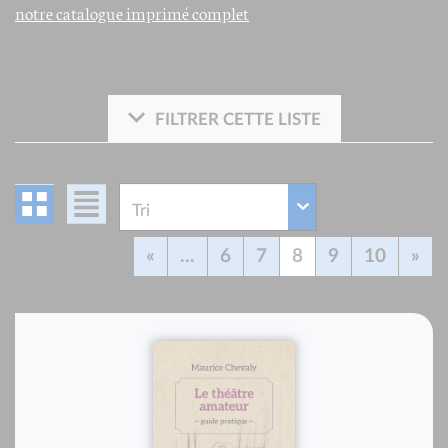
notre catalogue imprimé complet
FILTRER CETTE LISTE
«
...
6
7
8
9
10
»