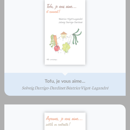
Tofu, je vous aime...
Solveig Darrigo-Dardinet Béatrice Vigot-Lagandré