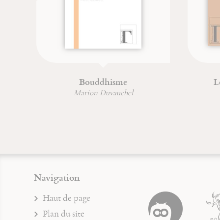
a drachme perdue
Une vie incorruptibl
Michel Fromaget
Jean-François Froger
Navigation
Haut de page
Plan du site