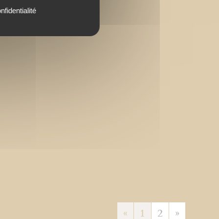
nfidentialité
«
1
2
»