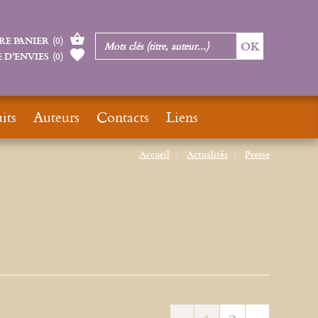
RE PANIER
(
0
)
 D’ENVIES
(
0
)
its
Auteurs
Contacts
Liens
Accueil
Actualités
Presse