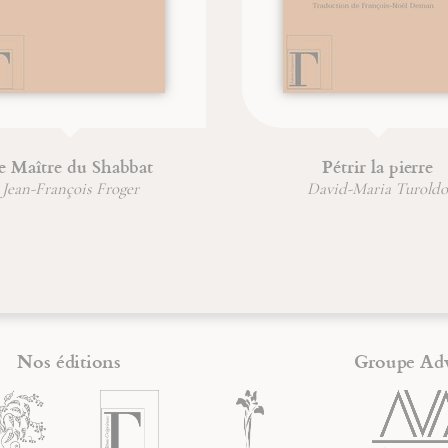
e
Six chemins pour connaître
sagesse et intelligence
Jean-François Froger
Nos éditions
Groupe Ad