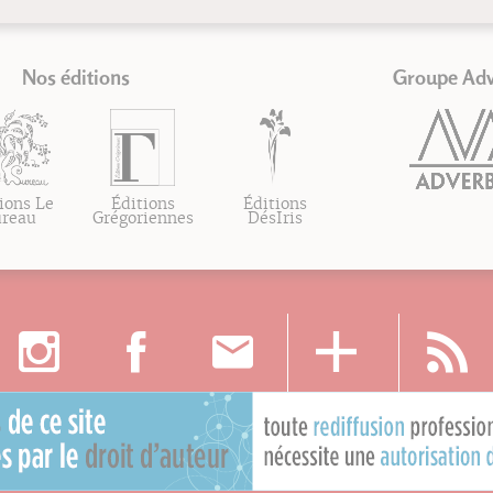
Nos éditions
Groupe Ad
ions Le
Éditions
Éditions
ureau
Grégoriennes
DésIris