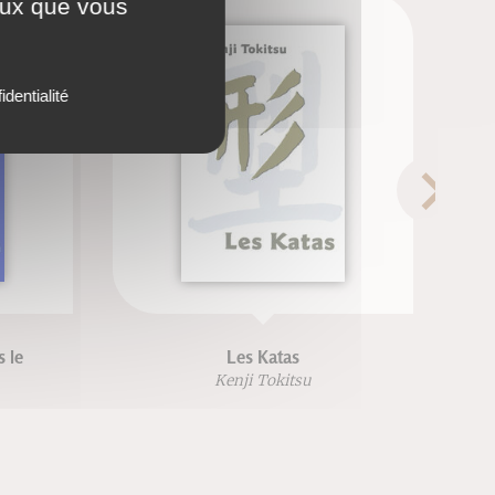
ceux que vous
identialité
 le
Les Katas
Kenji Tokitsu