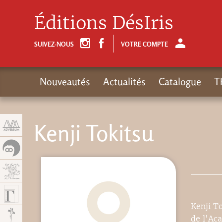
Panneau de gestion des cookies
Éditions DésIris
SUIVEZ-NOUS
VOTRE COMPTE
Nouveautés
Actualités
Catalogue
T
Kenji Tokitsu
Kenji To
de l'Ac