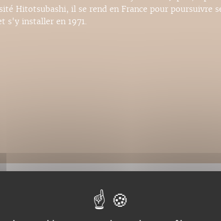
sité Hitotsubashi, il se rend en France pour poursuivre s
t s'y installer en 1971.
BIBLIOGRAPHIE