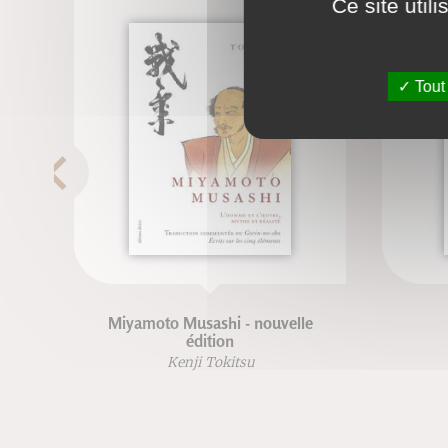
Ce site util
Tout
Miyamoto Musashi - nouvelle
édition
Kenji Tokitsu