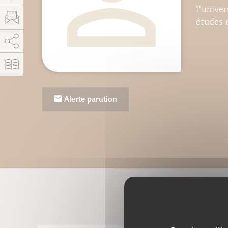
l'univer
études e
AddThis est désactivé.
Autoriser
Alerte parution