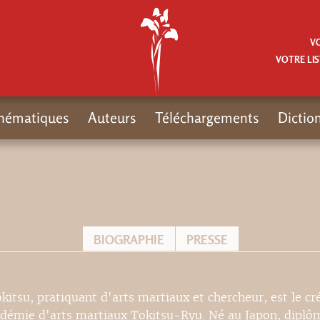
V
VOTRE LIS
hématiques
Auteurs
Téléchargements
Dictio
BIOGRAPHIE
PRESSE
kitsu, pratiquant d'arts martiaux et chercheur, est le cr
adémie d'arts martiaux Tokitsu-Ryu. Né au Japon, diplô