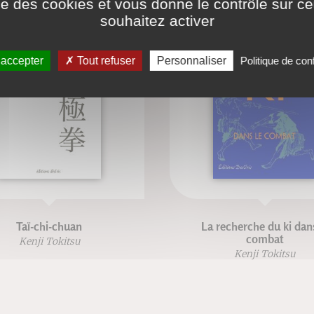
ise des cookies et vous donne le contrôle sur 
souhaitez activer
 accepter
Tout refuser
Personnaliser
Politique de conf
Taï-chi-chuan
La recherche du ki dans
combat
Kenji Tokitsu
Kenji Tokitsu