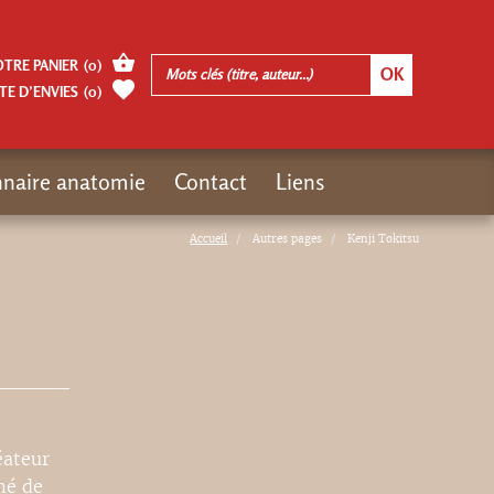
OTRE PANIER
(
0
)
TE D’ENVIES
(
0
)
nnaire anatomie
Contact
Liens
Accueil
Autres pages
Kenji Tokitsu
éateur
mé de