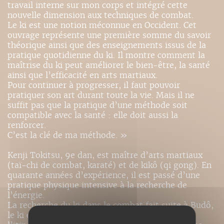
travail interne sur mon corps et intégré cette
nouvelle dimension aux techniques de combat.
Le ki est une notion méconnue en Occident. Cet
ouvrage représente une première somme du savoir
théorique ainsi que des enseignements issus de la
pratique quotidienne du ki. Il montre comment la
maîtrise du ki peut améliorer le bien-être, la santé
ainsi que l’efficacité en arts martiaux.
Pour continuer à progresser, il faut pouvoir
pratiquer son art durant toute la vie. Mais il ne
suffit pas que la pratique d’une méthode soit
compatible avec la santé : elle doit aussi la
renforcer.
C’est la clé de ma méthode. »
Kenji Tokitsu, 9e dan, est maître d’arts martiaux
(taï-chi de combat, karaté) et de kikô (qi gong). En
quarante années d’expérience, il est passé d’une
pratique physique intensive à la recherche de
l’énergie.
La recherche du ki dans le combat fait suite à Budô,
le ki et le sens du combat. L’ouvrage retrace