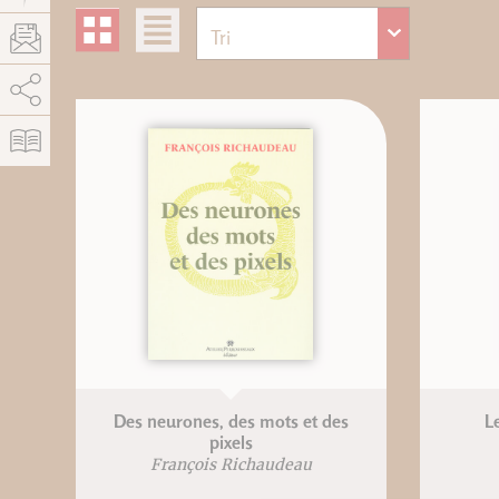
AddThis est désactivé.
Autoriser
Des neurones, des mots et des
L
pixels
François Richaudeau