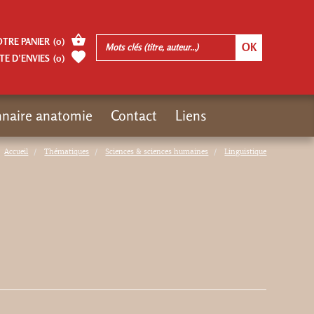
OTRE PANIER
(
0
)
TE D’ENVIES
(
0
)
nnaire anatomie
Contact
Liens
Accueil
Thématiques
Sciences & sciences humaines
Linguistique