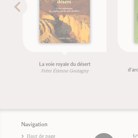
La voie royale du désert
Manuel 
d'aromathérap
Frère Étienne Goutagny
Patrice D
Franc
Navigation
Haut de page