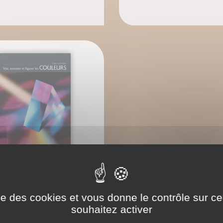
r, nommer et figurer les
couleurs
ise des cookies et vous donne le contrôle sur 
Roger Lamouline
souhaitez activer