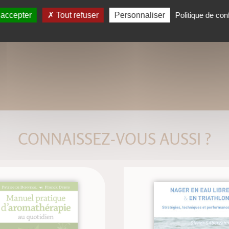
 accepter
Tout refuser
Personnaliser
Politique de conf
CONNAISSEZ-VOUS AUSSI ?