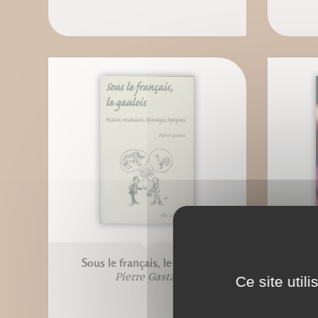
Sous le français, le Gaulois
Voi
Pierre Gastal
Ce site util