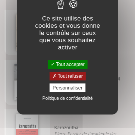
Ce site utilise des
cookies et vous donne
Envie de chanter ?
le contrôle sur ceux
Marie-Laure Potel
que vous souhaitez
activer
Tout accepter
Tout refuser
Bilan & perspectives Paris 2024
Eric Monnin
Personnaliser
Georges Tirologos
Politique de confidentialité
Karozoutha
Pierre Perrier de l'académie des