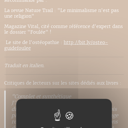
Recommandé par :
La revue Nature Trail : "Le minimalisme n'est pas
une religion"
Magazine Vital, cité comme référence d'expert dans
le dossier "Foulée" !
Le site de l'ostéopathie :
http://bit.ly/osteo-
guidefoulee
Traduit en italien.
Critiques de lecteurs sur les sites dédiés aux livres :
"Complet et synthétique
J'ai apprécié le QR code et les vidéos
disponibles. Une belle innovation et parfois
plus parlant que la description. Cet ouvrage
resume très bien les anciennes publications