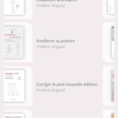
Gilbert Serres
Bilan & perspectives Paris 2024
Eric Monnin
Georges Tirologos
Le strapping de terrain
Stéphane Morin