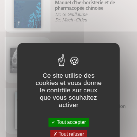
Manuel d'herboristerie et de
pharmacopée chinoise
Dr. G. Guillaume
Dr. Mach-Chieu
Chaussons de pointes
Christine Jeannin
Ce site utilise des
cookies et vous donne
le contrôle sur ceux
que vous souhaitez
activer
Enquêtes médicales et évaluation
des médicaments
Alexis Clapin
Tout accepter
Tout refuser