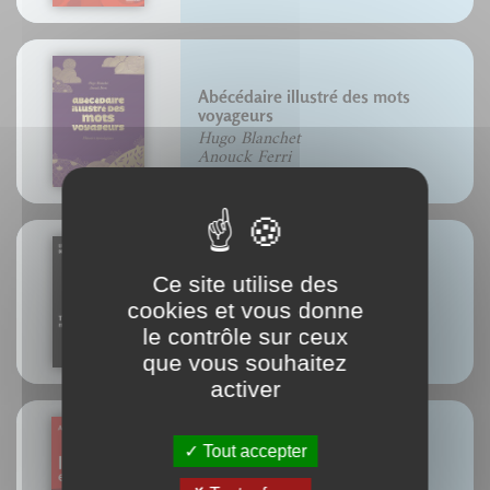
Abécédaire illustré des mots
voyageurs
Hugo Blanchet
Anouck Ferri
Ce site utilise des
Typographie et cinéma
cookies et vous donne
Lionel Orient Dutrieux
le contrôle sur ceux
que vous souhaitez
activer
Tout accepter
L'homme et ses signes