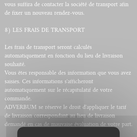
vous suffira de contacter la société de transport afin
de fixer un nouveau rendez-vous.
8) LES FRAIS DE TRANSPORT
Les frais de transport seront calculés
automatiquement en fonction du lieu de livraison
souhaité.
Vous êtes responsable des information que vous avez
saisies. Ces informations s'afficheront
automatiquement sur le récapitulatif de votre
commande.
ADVERBUM se réserve le droit d'appliquer le tarif
de livraison correspondant au lieu de livraison
demandé en cas de mauvaise évaluation de votre part.