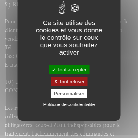
9) RELATIONS CLIENTS
Pour toute information, question ou réclamation, le
Ce site utilise des
cookies et vous donne
client peut s'adresser à ADVERBUM du lundi au
le contrôle sur ceux
vendredi, de 10h à 12h00 et de 14h à 16h00 :
que vous souhaitez
Tél. : 04 92 81 28 81
activer
Fax: 04 92 81 37 11
E-mail :
commandes@adverbum.fr
Tout accepter
10) IDENTIFICATION CLIENT &
Tout refuser
CONFIDENTIALITE DES DONNEES
Personnaliser
Politique de confidentialité
Les renseignements et informations nominatives
collectés aux fins de vente à distance sont
obligatoires, ceux-ci étant indispensables pour le
traitement, l'acheminement des commandes et