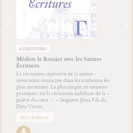
A DÉCOUVRIR !
Méditer le Rosaire avec les Saintes
Écritures
La récitation répétitive de la même ­
invocation s’enracine dans les traditions les
plus anciennes. La plus simple, et toujours
pratiquée, est la récitation indéfinie de la «
prière du cœur » : « Seigneur Jésus Fils du
Dieu Vivant,
PLUS D'INFOS