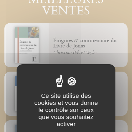
VENTES
Énigmes & commentaire du
Livre de Jonas
Christian (Père) Wyler
La drachme perdue
Ce site utilise des
Michel Fromaget
cookies et vous donne
le contrôle sur ceux
que vous souhaitez
activer