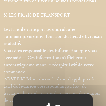
transport afin de fixer un nouveau rendez-vous.
8) LES FRAIS DE TRANSPORT
Les frais de transport seront calculés
automatiquement en fonction du lieu de livraison
souhaité.
Vous êtes responsable des information que vous
avez saisies. Ces informations s'afficheront
automatiquement sur le récapitulatif de votre
commande.
ADVERBUM se réserve le droit d'appliquer le
tarif de livraison correspondant au lieu de
livraison demandé en cas de mauvaise évaluation
de votre part.