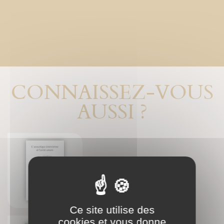
CONNAISSEZ-VOUS
AUSSI ?
L'acoustique cistercienne et
l'unité sonore
Dr. Hubert Larcher
Ce site utilise des
cookies et vous donne