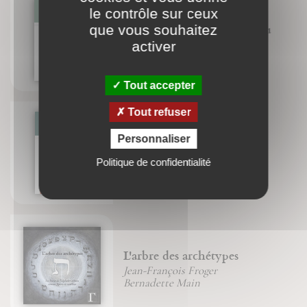
le contrôle sur ceux
Énigmes & commentaire du
que vous souhaitez
Livre de Jonas
activer
Christian (Père) Wyler
Tout accepter
Tout refuser
Personnaliser
Une vie incorruptible
Jean-François Froger
Politique de confidentialité
L'arbre des archétypes
Jean-François Froger
Bernadette Main