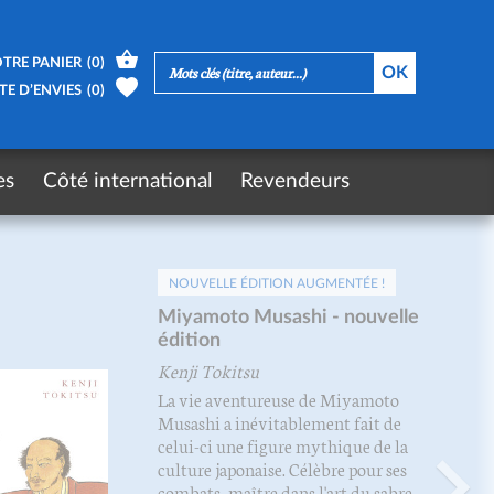
TRE PANIER
(
0
)
TE D’ENVIES
(
0
)
es
Côté international
Revendeurs
NOUVELLE ÉDITION AUGMENTÉE !
Miyamoto Musashi - nouvelle
édition
Kenji Tokitsu
La vie aventureuse de Miyamoto
Musashi a inévitablement fait de
celui-ci une figure mythique de la
culture japonaise. Célèbre pour ses
combats, maître dans l'art du sabre,