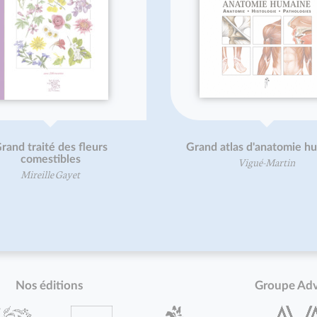
Moïse et Œdipe
ePub : Les songes et les 
Jean-François Froger
Nos éditions
Groupe Ad