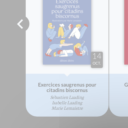
14
OCT.
Exercices saugrenus pour
G
citadins biscornus
Sébastien Laading
Isabelle Laading
Marie Lemaistre