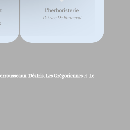
t
L'herboristerie
Patrice De Bonneval
n
Perrousseaux
,
DésIris
,
Les Grégoriennes
et
Le