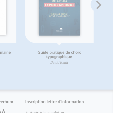
rêves
Rééducation en résistance
progressive
Blandine Calais-Germain
José Curraladas
verbum
Inscription lettre d'information
Accès à la newsletter