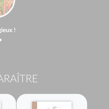
gieux !
ARAÎTRE