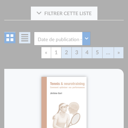
FILTRER CETTE LISTE
«
1
2
3
4
5
...
»