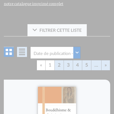
notre catalogue imprimé complet
FILTRER CETTE LISTE
«
1
2
3
4
5
...
»