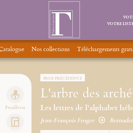
VOT
VOTRE LISTE
Catalogue
Nos collections
Téléchargements gratu
PAGE PRÉCÉDENTE
L'arbre des arché
Les lettres de l'alphabet h
Feuilleter
Jean-François Froger
Bernade