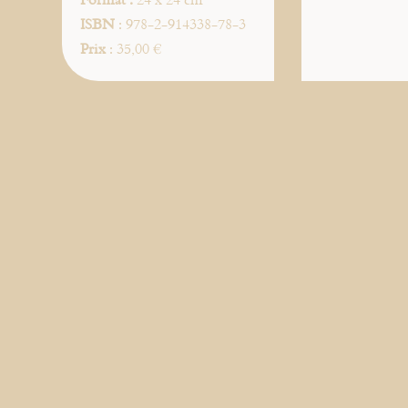
ISBN
: 978-2-914338-78-3
Prix
: 35,00 €