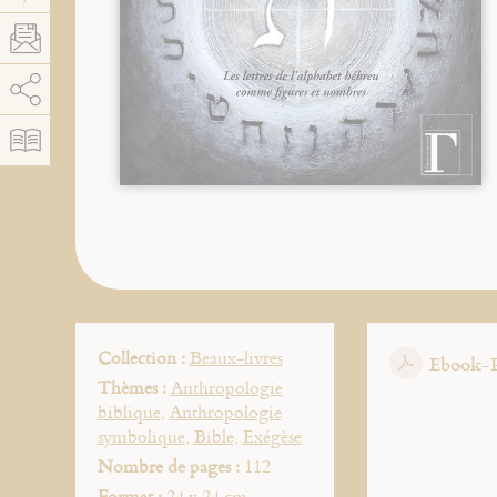
AddThis est désactivé.
Autoriser
Collection :
Beaux-livres
Ebook-
Thèmes :
Anthropologie
biblique
,
Anthropologie
symbolique
,
Bible
,
Exégèse
Nombre de pages :
112
Format :
24 x 24 cm