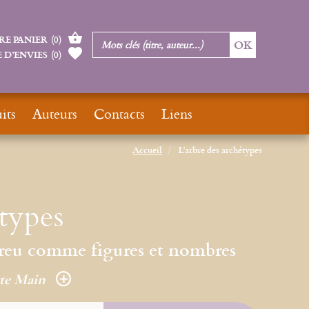
RE PANIER
(
0
)
 D’ENVIES
(
0
)
its
Auteurs
Contacts
Liens
Accueil
L'arbre des archétypes
types
ébreu comme figures et nombres
tte Main