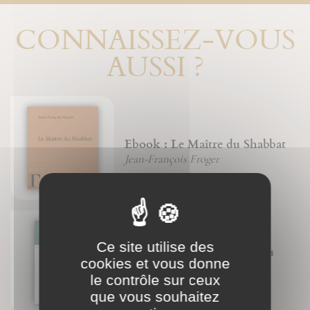
CONNAISSEZ-VOUS
AUSSI ?
Ebook : Le Maître du Shabbat
Jean-François Froger
Ce site utilise des
Énigmes & commentaire du
cookies et vous donne
Livre de Jonas
le contrôle sur ceux
Christian (Père) Wyler
que vous souhaitez