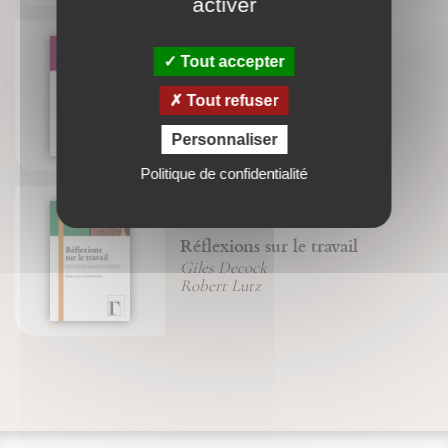
activer
Tout accepter
A Dieu le dimanche !
Tout refuser
Hélène Bodenez
Personnaliser
Politique de confidentialité
Réflexions sur le travail
Giles Decock
Robert Lutz