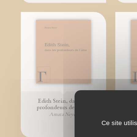
Edith Stein, dans les
Une n
profondeurs de l'âme
Amata Neyer
Ce site util