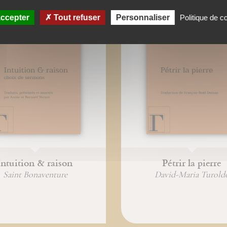
ccepter
Tout refuser
Personnaliser
Politique de co
Intuition & raison
Pétrir la pierre
Saint Bonaventure
David-Maria Turold