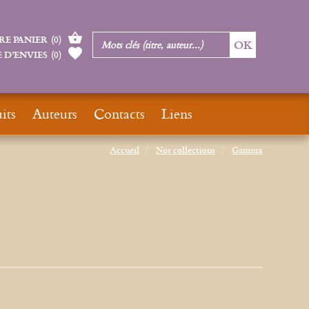
RE PANIER
(
0
)
 D’ENVIES
(
0
)
its
Auteurs
Contacts
Liens
Accueil
Nos collections
Gamma