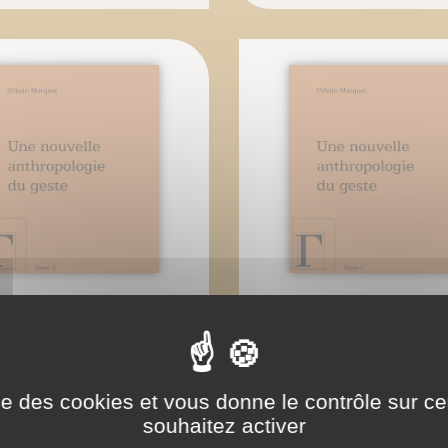
ouvelle anthropologie
Une nouvelle anthrop
du geste Tome II
du geste Tome I
Urbain Marquet
Urbain Marquet
ise des cookies et vous donne le contrôle sur 
souhaitez activer