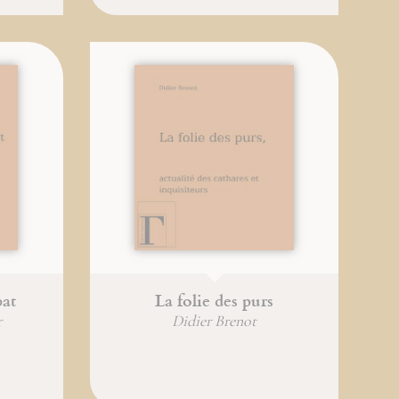
bat
La folie des purs
r
Didier Brenot