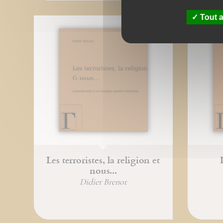
Tout a
Les terroristes, la religion et
nous...
Didier Brenot