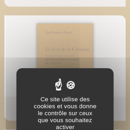
Ce site utilise des
ePub : Le livre de la Création
cookies et vous donne
Jean-François Froger
le contrôle sur ceux
que vous souhaitez
activer