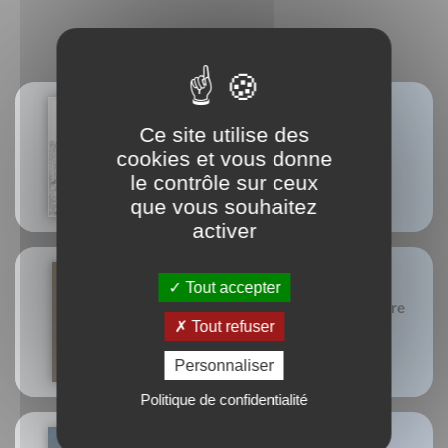
MEILLEURES VENTES
Ce site utilise des
Légumes des terroirs
cookies et vous donne
François Besancenot
Daniel Vuillon
le contrôle sur ceux
que vous souhaitez
activer
Tout accepter
Petit traité de la pomme de terre
et de la frite
Tout refuser
Pierre-Brice Lebrun
Personnaliser
Politique de confidentialité