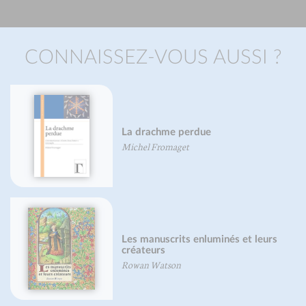
CONNAISSEZ-VOUS AUSSI ?
Encornets, seiches, poulpes, et
cousins, je vous aime...
Line De Smet
Olivier Gaudant
Tomates, je vous aime...
t leurs
Valérie Gaudant
Nathalie Gaudant
Mireille Gayet