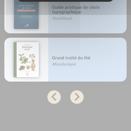
Guide pratique de choix
typographique
David Rault
Grand traité du thé
Mireille Gayet