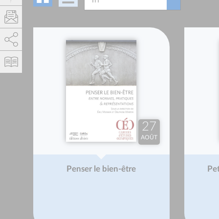
AddThis est désactivé.
Autoriser
27
AOÛT
Penser le bien-être
Pet