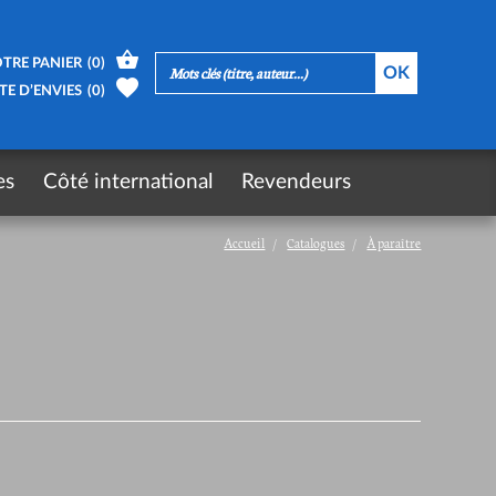
TRE PANIER
(
0
)
TE D’ENVIES
(
0
)
es
Côté international
Revendeurs
Accueil
Catalogues
À paraître