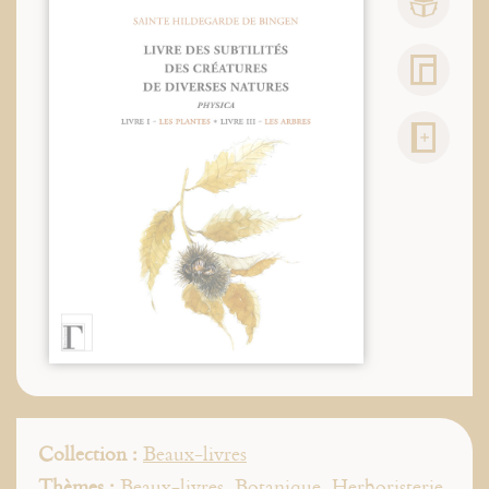
Collection :
Beaux-livres
Thèmes :
Beaux-livres
,
Botanique
,
Herboristerie
,