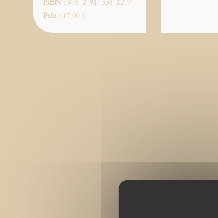
ISBN
: 978-2-914338-12-7
Prix
: 17,00 €