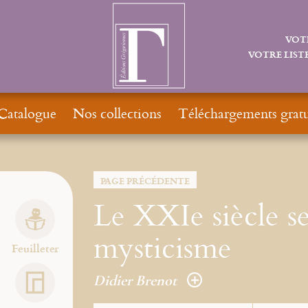
VOT
VOTRE LISTE
Catalogue
Nos collections
Téléchargements gratu
PAGE PRÉCÉDENTE
Le XXIe siècle se
mysticisme
Feuilleter
Didier Brenot