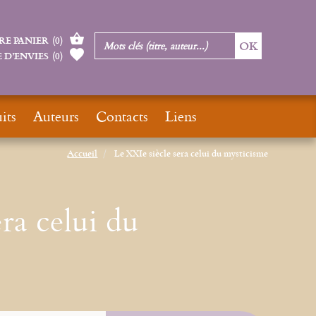
RE PANIER
(
0
)
 D’ENVIES
(
0
)
its
Auteurs
Contacts
Liens
Accueil
Le XXIe siècle sera celui du mysticisme
ra celui du