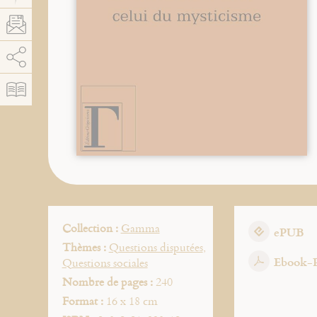
AddThis est désactivé.
Autoriser
Collection :
Gamma
ePUB
Thèmes :
Questions disputées
,
Ebook-
Questions sociales
Nombre de pages :
240
Format :
16 x 18 cm