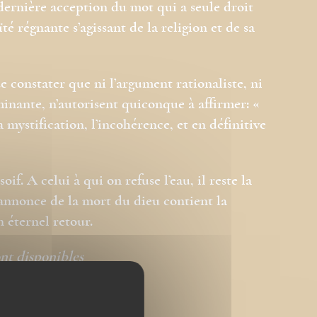
dernière acception du mot qui a seule droit
ïté régnante s’agissant de la religion et de sa
de constater que ni l’argument rationaliste, ni
minante, n’autorisent quiconque à affirmer: «
mystification, l’incohérence, et en définitive
. A celui à qui on refuse l’eau, il reste la
’annonce de la mort du dieu contient la
 éternel retour.
ont disponibles