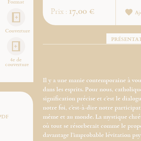
Format
17,00 €
Prix :
Aj
Couverture
PRÉSENTA
4e de
couverture
Il y a une manie contemporaine à vou
dans les esprits. Pour nous, catholiqu
signification précise et c’est le dialo
notre foi, c’est-à-dire notre participa
PDF
même et au monde. La mystique chrétie
où tout se résorberait comme le propose
davantage l’improbable lévitation p