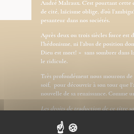
André Malraux. C’est pourtant cette 
de cité, laïcisme oblige, d’où l’ambigu
pesanteur dans nos sociétés.
Après deux ou trois siècles force est 
l’hédonisme, ni l’abus de position do
Dieu est mort! » sans sombrer dans la 
le ridicule.
Très profondément nous mourons de soif
soif, pour découvrir à son tour que l
nouvelle de sa renaissance. Comme un
Les droits de traduction de ce titre s