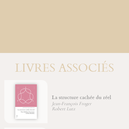
LIVRES ASSOCIÉS
a structure cachée du réel
Le be
ean-François Froger
Jean-
obert Lutz
Jean-