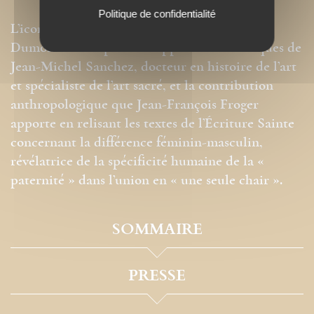
Politique de confidentialité
L’iconographie exceptionnelle de Jean-Paul
Dumontier complète les approches historiques de
Jean-Michel Sanchez, docteur en histoire de l’art
et spécialiste de l’art sacré, et la contribution
anthropologique que Jean-François Froger
apporte en relisant les textes de l’Écriture Sainte
concernant la différence féminin-masculin,
révélatrice de la spécificité humaine de la «
paternité » dans l’union en « une seule chair ».
SOMMAIRE
PRESSE