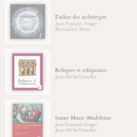
'arbre des archétypes
D'un 
ean-François Froger
Père 
ernadette Main
eliques et reliquaires
La Pa
ean-Michel Sanchez
Chris
ainte Marie-Madeleine
Du c
déifi
ean-François Froger
ean-Michel Sanchez
Jean-