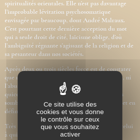
spiritualités orientales. Elle n’est pas davantage
l’improbable lévitation psychosomatique
envisagée par beaucoup, dont André Malraux.
C’est pourtant cette dernière acception du mot
qui a seule droit de cité, laïcisme oblige, d’où
l’ambiguïté régnante s’agissant de la religion et de
sa pesanteur dans nos sociétés.
Après deux ou trois siècles force est de constater
que ni l’argument rationaliste, ni l’hédonisme, ni
l’abus de position dominante, n’autorisent
quiconque à affirmer: « Dieu est mort! » sans
sombrer dans la mystification, l’incohérence, et en
Ce site utilise des
définitive le ridicule.
cookies et vous donne
le contrôle sur ceux
Très profondément nous mourons de soif. A celui
que vous souhaitez
activer
à qui on refuse l’eau, il reste la soif, pour