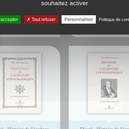
souhaitez activer
k : Histoire de l'Écriture
Ebook : Histoire de l'écr
Typographique
typographique - Le XXe sièc
Yves Perrousseaux
Jacques André Christian 
 accepter
Tout refuser
Personnaliser
Politique de conf