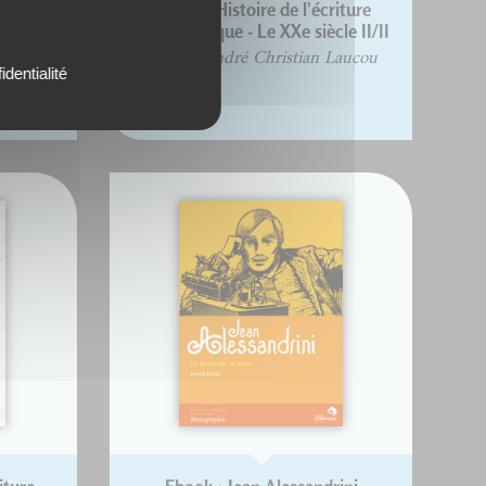
iture
Ebook : Histoire de l'écriture
le I/II
typographique - Le XXe siècle II/II
Laucou
Jacques André Christian Laucou
identialité