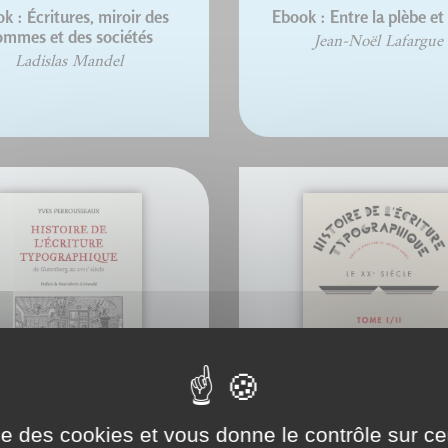
k : Écritures, miroir des
Ebook : Entre la plèbe et l
ommes et des sociétés
Jean-Noël Lafargue
Ladislas Mandel
ise des cookies et vous donne le contrôle sur 