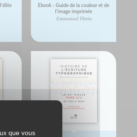
'élite
Ebook : Guide de la couleur et de
l'image imprimée
Emmanuel Florio
ceux que vous