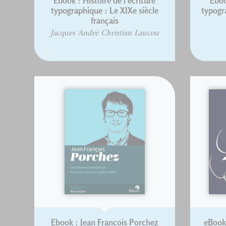
Ebook : Histoire de l'écriture
Eboo
typographique : Le XIXe siècle
typogra
français
Jacques André Christian Laucou
Ebook : Jean François Porchez
eBook 