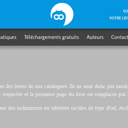
VO
VOTRE LIS
atiques
Téléchargements gratuits
Auteurs
Contact
des livres de nos catalogues. Ils ne sont donc pas modif
 respectée et la première page du livre est remplacée par 
sur des ordinateurs ou tablettes tactiles de type iPad, Arc