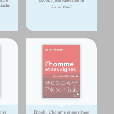
iture
Ebook : Jean Alessandrini
iècle,
David Rault
oise
Ebook : L'homme et ses signes