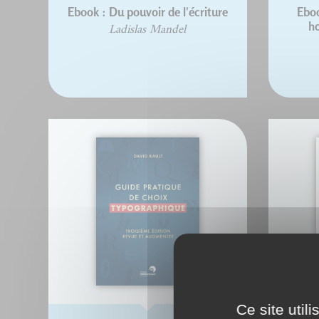
Ebook : Du pouvoir de l'écriture
Eboo
h
Ladislas Mandel
Ce site util