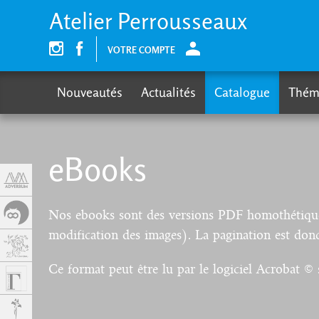
Panneau de gestion des cookies
Atelier Perrousseaux
VOTRE COMPTE
Nouveautés
Actualités
Catalogue
Thém
eBooks
Nos ebooks sont des versions PDF homothétiques 
modification des images). La pagination est donc
Ce format peut être lu par le logiciel Acrobat © 