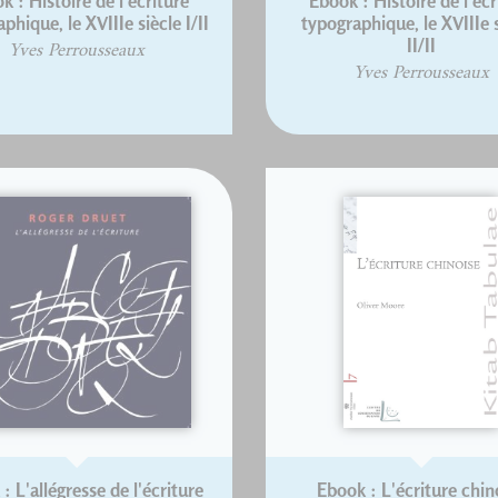
k : Histoire de l'écriture
Ebook : Histoire de l'écr
phique, le XVIIIe siècle I/II
typographique, le XVIIIe s
II/II
Yves Perrousseaux
Yves Perrousseaux
: L'allégresse de l'écriture
Ebook : L'écriture chin