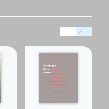
«
1
2
»