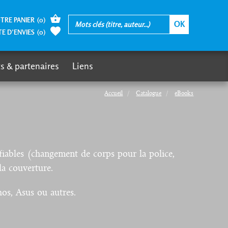
TRE PANIER
(
0
)
TE D’ENVIES
(
0
)
s & partenaires
Liens
Accueil
Catalogue
eBooks
iables (changement de corps pour la police,
la couverture.
hos, Asus ou autres.