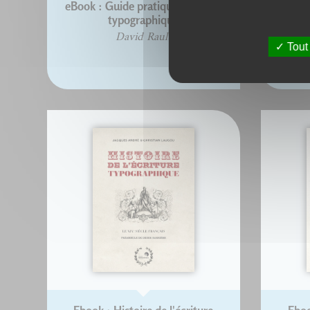
eBook : Guide pratique de choix
Eboo
typographique
David Rault
Tout