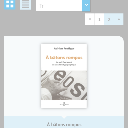
«
1
2
»
À bâtons rompus