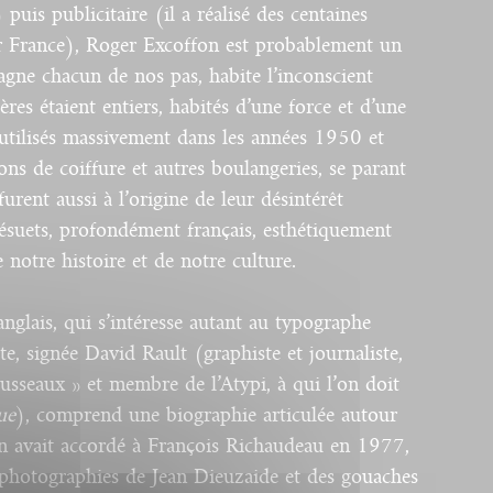
uis publicitaire (il a réalisé des centaines
ir France), Roger Excoffon est probablement un
gne chacun de nos pas, habite l’inconscient
tères étaient entiers, habités d’une force et d’une
utilisés massivement dans les années 1950 et
ns de coiffure et autres boulangeries, se parant
rent aussi à l’origine de leur désintérêt
désuets, profondément français, esthétiquement
e notre histoire et de notre culture.
nglais, qui s’intéresse autant au typographe
ste, signée David Rault (graphiste et journaliste,
ousseaux » et membre de l’Atypi, à qui l’on doit
ue
), comprend une biographie articulée autour
on avait accordé à François Richaudeau en 1977,
photographies de Jean Dieuzaide et des gouaches