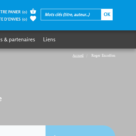
TRE PANIER
(
0
)
TE D’ENVIES
(
0
)
s & partenaires
Liens
Accueil
Roger Excoffon
e