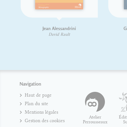
lessandrini
Guide pratique de choix
typographique
id Rault
David Rault
Navigation
Haut de page
Plan du site
Mentions légales
Atelier
Édit
Gestion des cookies
Perrousseaux
S