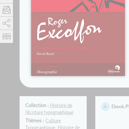
AddThis est désactivé.
Autoriser
Collection :
Histoire de
Ebook-
l'écriture typographique
Thèmes :
Culture
Typographique
,
Histoire de