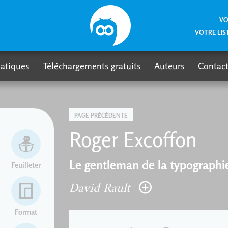
VO
VOTRE LIS
atiques
Téléchargements gratuits
Auteurs
Contact
PAGE PRÉCÉDENTE
Roger Excoffon
Le gentleman de la typographi
Feuilleter
David Rault
Format