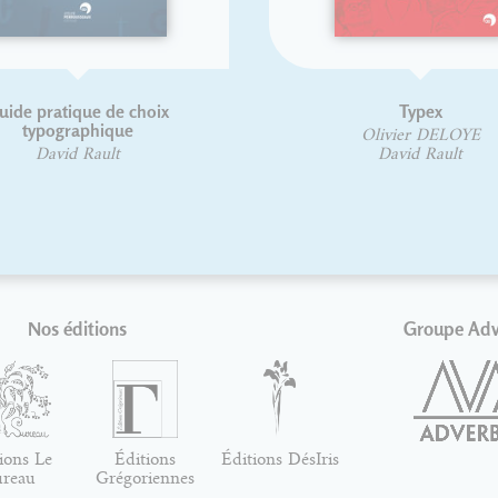
Typex
L'ho
Olivier DELOYE
A
David Rault
Nos éditions
Groupe Ad
ions Le
Éditions
Éditions DésIris
ureau
Grégoriennes