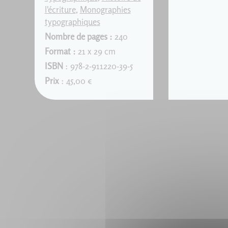
l'écriture
,
Monographies
typographiques
Nombre de pages :
240
Format :
21 x 29 cm
ISBN
: 978-2-911220-39-5
Prix
: 45,00 €