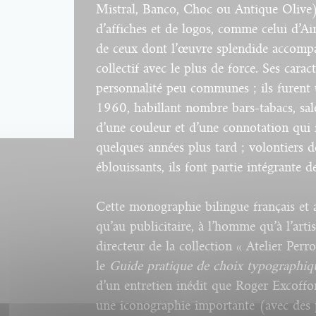
Mistral, Banco, Choc ou Antique Olive) p
d’affiches et de logos, comme celui d’A
de ceux dont l’œuvre splendide accompa
collectif avec le plus de force. Ses carac
personnalité peu communes ; ils furent 
1960, habillant nombre bars-tabacs, salo
d’une couleur et d’une connotation qui fu
quelques années plus tard ; volontiers 
éblouissants, ils font partie intégrante d
Cette monographie bilingue français et a
qu’au publicitaire, à l’homme qu’à l’arti
directeur de la collection « Atelier Perr
le
Guide pratique de choix typographiq
d’un entretien inédit que Roger Excoff
une iconographie importante (avec des 