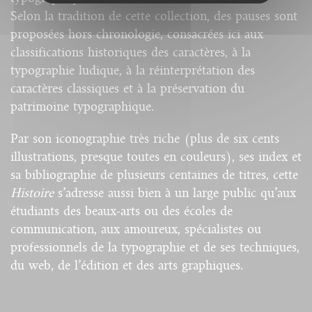
Selon la tradition de cette collection, des pauses sont
proposées hors chronologie, consacrées ici aux
classifications historiques des caractères, à la
typographie ludique, à la réinterprétation des
caractères classiques et à la préservation du
patrimoine typographique.
Par son iconographie très riche (plus de six cents
illustrations, presque toutes en couleurs), ses index et
sa bibliographie de plusieurs centaines de titres, cette
Histoire
s’adresse aussi bien à un large public qu’aux
étudiants des beaux-arts ou des écoles de
communication, aux amoureux, spécialistes ou
professionnels de la typographie et de ses techniques,
du web, de l’édition et des arts graphiques.