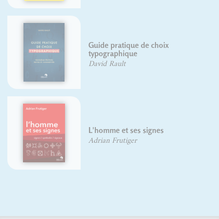
Morris Fuller Benton
Olivier Chariau
Le langage des images
Pierre Duplan