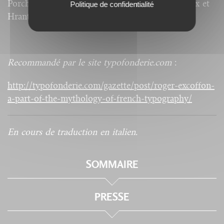
Porchez, François Richaudeau, Yves Perrousseaux et
Politique de confidentialité
Hrant Papazian.
Recommandé par le site typofonderie.com
:
http://typofonderie.com/gazette/post/roger-excoffon-
a-part-of-the-mythology-of-french-typography/
En cours de traduction en italien.
SOMMAIRE
PRESSE