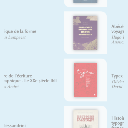
Abécédaire illustré des mots
voyageurs
Hugo Blanchet
Anouck Ferri
Typex
Olivier DELOYE
David Rault
Histoire de l'écriture
typographique : Le XIXe siècle
français