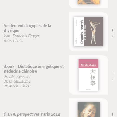
Grands portés de pas de deux
Gilbert Serres
Taï-chi-chuan
Kenji Tokitsu
La voix pluridimensionnelle