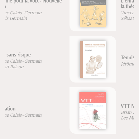
L'enfant et l'activité physique : de
la théorie à la pratique
Vincent Martin
Sébastien Ratel
Tennis & neurotraining
Jérôme Gori
VTT Maîtriser les techniques
Brian Lopes
Lee McCormack