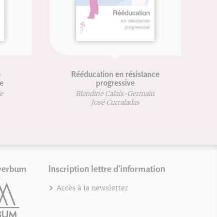
tion en résistance
Les fossiles du Liban
progressive
Pierre Abi Saad
ine Calais-Germain
Olivier Gaudant
osé Curraladas
Mireille Gayet
verbum
Inscription lettre d'information
Accès à la newsletter