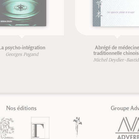
Abrégé de médecine
Rééduca
traditionnelle chinoise
Michel Deydier-Bastide
Bland
J
Nos éditions
Groupe Ad