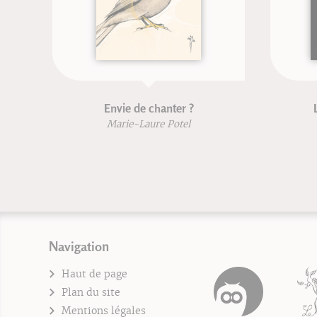
e chanter ?
La psycho-intégration
Laure Potel
Georges Pegand
Navigation
Haut de page
Plan du site
Mentions légales