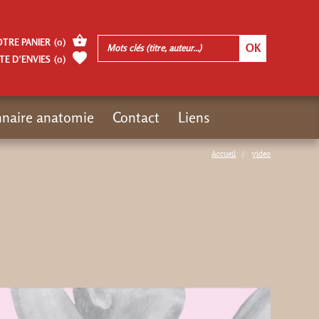
OTRE PANIER
(
0
)
TE D’ENVIES
(
0
)
nnaire anatomie
Contact
Liens
Accueil
video