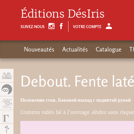
Panneau de gestion des cookies
Éditions DésIris
SUIVEZ-NOUS
VOTRE COMPTE
Nouveautés
Actualités
Catalogue
T
Debout. Fente laté
Положение стоя. Боковой выпад с поднятой рукой
Contenu vidéo lié à l’ouvrage
Abdos sans risque