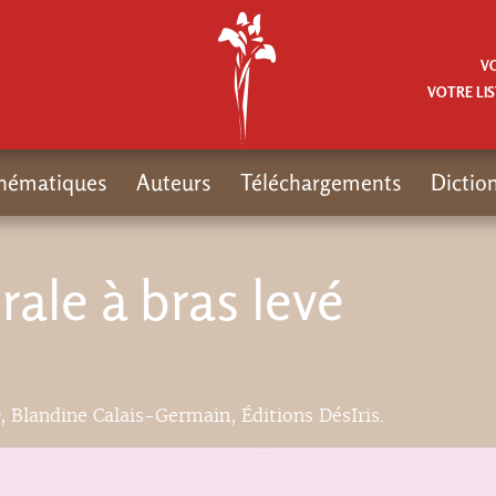
V
VOTRE LIS
hématiques
Auteurs
Téléchargements
Dictio
rale à bras levé
, Blandine Calais-Germain, Éditions DésIris.