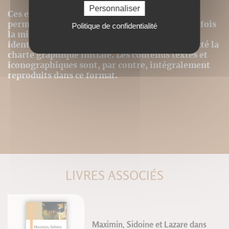
Personnaliser
Ces ePubs sont alors revus et optimisés pour
permettre le meilleur confort de lecture, toutefois
Politique de confidentialité
la mise en page n'est donc pas strictement
identique même si nous avons au mieux respecté la
charte graphique initiale. Les contenus textes et
iconographiques sont, par contre, intégralement
reproduits dans ce format.
LIVRES ASSOCIÉS
Maximin, Sidoine et Lazare dans