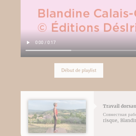
Début de playlist
Travail dorsa
Совместная раб
risque, Blandi