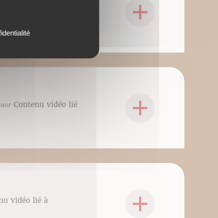
 рук Contenu vidéo lié
identialité
 ног Contenu vidéo lié
nu vidéo lié à