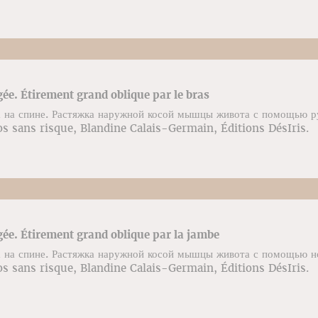
gée. Étirement grand oblique par le bras
 на спине. Растяжка наружной косой мышцы живота с помощью р
s sans risque, Blandine Calais-Germain, Éditions DésIris.
gée. Étirement grand oblique par la jambe
 на спине. Растяжка наружной косой мышцы живота с помощью н
s sans risque, Blandine Calais-Germain, Éditions DésIris.