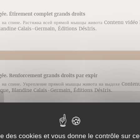
gée. Étirement complet grands droits
 на спине. Растяжка всей прямой мышцы живота Contenu vidéo 
landine Calais-Germain, Éditions DésIris.
gée. Renforcement grands droits par expir
 на спине. Укрепление прямой мышцы живота на выдохе Contenu
que, Blandine Calais-Germain, Éditions DésIris.
ise des cookies et vous donne le contrôle sur 
gée. Étirement petit oblique par le bras