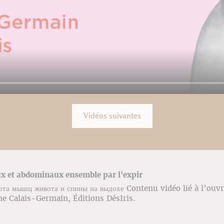
Vidéos suivantes
ux et abdominaux ensemble par l'expir
ота мышц живота и спины на выдохе Contenu vidéo lié à l’ouv
ne Calais-Germain, Éditions DésIris.