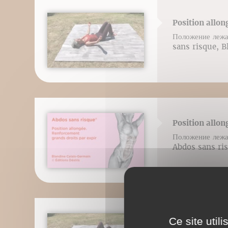
Position allon
Положение лежа
sans risque, B
Position allon
Положение лежа
Abdos sans ris
Ce site util
Position allon