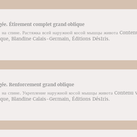
gée. Étirement complet grand oblique
 на спине. Растяжка всей наружной косой мышцы живота Contenu
que, Blandine Calais-Germain, Éditions DésIris.
gée. Renforcement grand oblique
 на спине. Укрепление наружной косой мышцы живота Contenu v
que, Blandine Calais-Germain, Éditions DésIris.