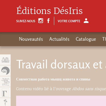
Panneau de gestion des cookies
Éditions DésIris
SUIVEZ-NOUS
VOTRE COMPTE
Nouveautés
Actualités
Catalogue
T
Travail dorsaux 
Совместная работа мышц живота и спины
Contenu vidéo lié à l’ouvrage
Abdos sans risque