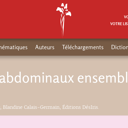
V
VOTRE LIS
hématiques
Auteurs
Téléchargements
Dictio
et abdominaux ensemb
, Blandine Calais-Germain, Éditions DésIris.