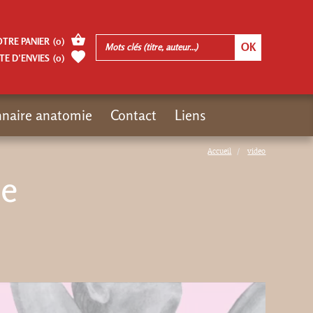
OTRE PANIER
(
0
)
TE D’ENVIES
(
0
)
nnaire anatomie
Contact
Liens
Accueil
video
le