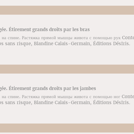
gée. Étirement grands droits par les bras
 на спине. Растяжка прямой мышцы живота с помощью рук Conte
s sans risque, Blandine Calais-Germain, Éditions DésIris.
gée. Étirement grands droits par les jambes
 на спине. Растяжка прямой мышцы живота с помощью ног Conte
s sans risque, Blandine Calais-Germain, Éditions DésIris.