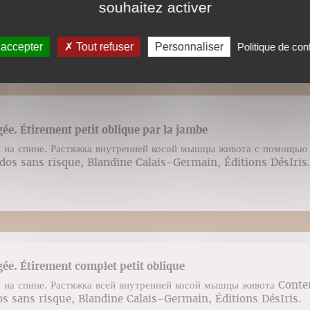
souhaitez activer
 на спине. Растяжка внутренней косой мышцы живота с помощью
dos sans risque, Blandine Calais-Germain, Éditions DésIris.
 accepter
Tout refuser
Personnaliser
Politique de conf
gée. Étirement petit oblique par la jambe
 на спине. Растяжка внутренней косой мышцы живота с помощью
dos sans risque, Blandine Calais-Germain, Éditions DésIris.
gée. Étirement complet petit oblique
 на спине. Растяжка всей внутренней косой мышцы живота Conte
s sans risque, Blandine Calais-Germain, Éditions DésIris.