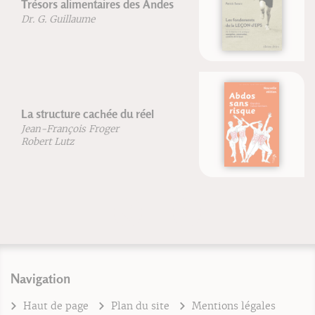
Les fondements de la leçon d'EPS
Patrick Seners
Abdos sans risque - Nouvelle
édition
Blandine Calais-Germain
Navigation
Haut de page
Plan du site
Mentions légales