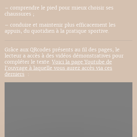
– comprendre le pied pour mieux choisir ses
chaussures ;
– conduire et maintenir plus efficacement les
appuis, du quotidien à la pratique sportive.
Grâce aux QRcodes présents au fil des pages, le
lecteur a accès à des vidéos démonstratives pour
compléter le texte.
Voici la page Youtube de
l'ouvrage à laquelle vous aurez accès via ces
derniers
: