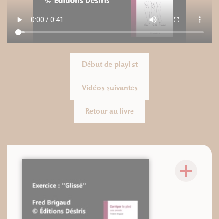
Début de playlist
Vidéos suivantes
Retour au livre