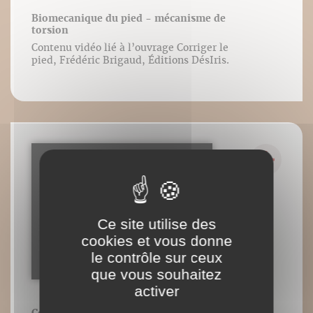
Biomecanique du pied - mécanisme de
torsion
Contenu vidéo lié à l’ouvrage Corriger le
pied, Frédéric Brigaud, Éditions DésIris.
Ce site utilise des
cookies et vous donne
le contrôle sur ceux
que vous souhaitez
activer