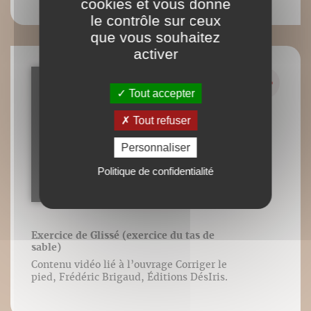
cookies et vous donne
le contrôle sur ceux
que vous souhaitez
activer
Tout accepter
Tout refuser
Personnaliser
Politique de confidentialité
Exercice de Glissé (exercice du tas de
sable)
Contenu vidéo lié à l’ouvrage Corriger le
pied, Frédéric Brigaud, Éditions DésIris.