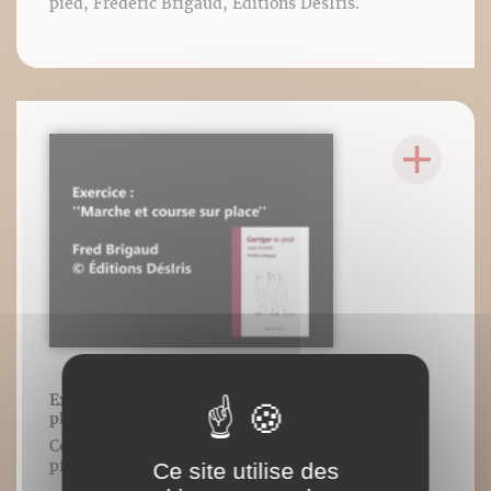
pied, Frédéric Brigaud, Éditions DésIris.
Exercice de marche et de course sur
place
Contenu vidéo lié à l’ouvrage Corriger le
pied, Frédéric Brigaud, Éditions DésIris.
Ce site utilise des