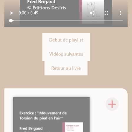
Début de playlist
Vidéos suivantes
Retour au livre