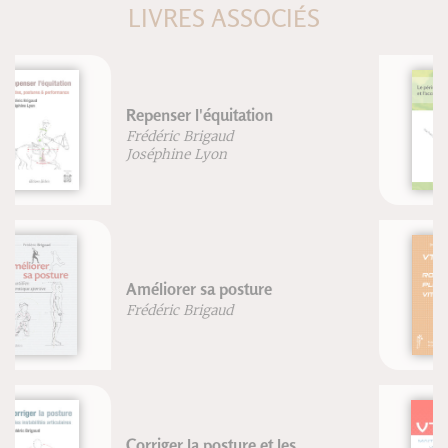
LIVRES ASSOCIÉS
Le périnée féminin et
l'accouchement
Blandine Calais-Germain
VTT rouler plus vite
Jean-Paul Stéphan
VTT Maîtriser les techniques