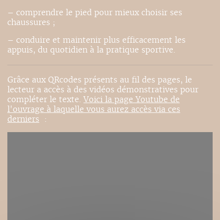
– comprendre le pied pour mieux choisir ses
chaussures ;
– conduire et maintenir plus efficacement les
appuis, du quotidien à la pratique sportive.
Grâce aux QRcodes présents au fil des pages, le
lecteur a accès à des vidéos démonstratives pour
compléter le texte.
Voici la page Youtube de
l'ouvrage à laquelle vous aurez accès via ces
derniers
: