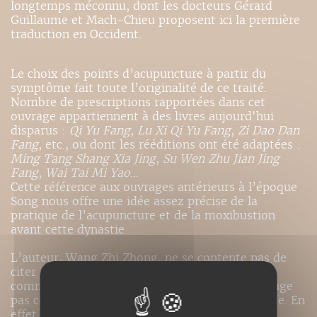
longtemps méconnu, dont les docteurs Gérard
Guillaume et Mach-Chieu proposent ici la première
traduction en Occident.
Le choix des points d’acupuncture à partir du
symptôme fait toute l’originalité de ce traité.
Nombre de prescriptions rapportées dans cet
ouvrage appartiennent à des livres aujourd'hui
disparus :
Qi Yu Fang
,
Lu Xi Qi Yu Fang
,
Zi Dao Dan
Fang
, etc., ou dont les rééditions ont été adaptées :
Ming Tang Shang Xia Jing
,
Su Wen Zhu Jian Jing
Fang
,
Wai Tai Mi Yao
...
Cette référence aux ouvrages antérieurs à l’époque
Song nous offre une idée assez précise de la
pratique de l’acupuncture et de la moxibustion
avant cette dynastie.
L’auteur, Wang Zhi Zhong, ne se contente pas de
citer ces ouvrages, il les assortit de ses propres
commentaires, récusant des données qu’il ne juge
pas conformes à son expérience et qu’il explicite. En
effet, l’auteur fait largement état de sa propre